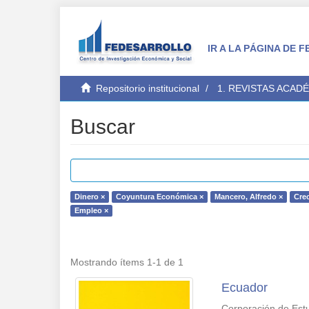
IR A LA PÁGINA DE
Repositorio institucional
1. REVISTAS ACAD
Buscar
Dinero ×
Coyuntura Económica ×
Mancero, Alfredo ×
Cre
Empleo ×
Mostrando ítems 1-1 de 1
Ecuador
Corporación de Estu