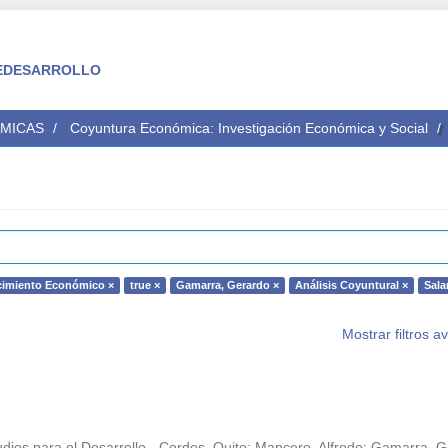
 FEDESARROLLO
ÉMICAS
Coyuntura Económica: Investigación Económica y Social
cimiento Económico ×
true ×
Gamarra, Gerardo ×
Análisis Coyuntural ×
Sala
Mostrar filtros 
dios para el Desarrollo - Cordes. Quito
;
Mancero, Alfredo
;
Gamarra, G