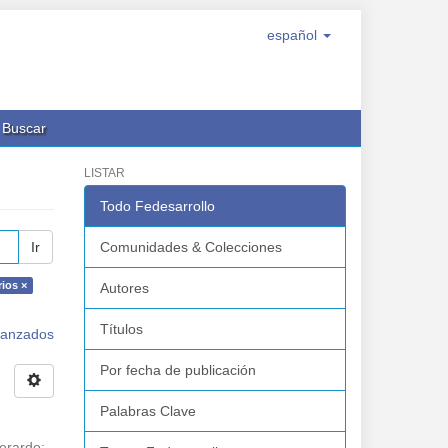
español
Buscar
LISTAR
Todo Fedesarrollo
Ir
Comunidades & Colecciones
rios ×
Autores
Títulos
avanzados
Por fecha de publicación
Palabras Clave
erardo
;