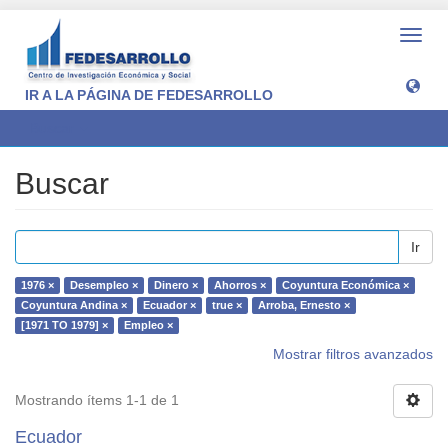
Camb
naveg
IR A LA PÁGINA DE FEDESARROLLO
Buscar
Buscar
Ir
1976 ×
Desempleo ×
Dinero ×
Ahorros ×
Coyuntura Económica ×
Coyuntura Andina ×
Ecuador ×
true ×
Arroba, Ernesto ×
[1971 TO 1979] ×
Empleo ×
Mostrar filtros avanzados
Mostrando ítems 1-1 de 1
Ecuador