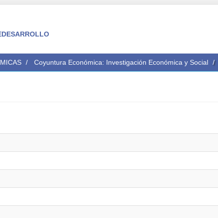
 FEDESARROLLO
ÉMICAS
Coyuntura Económica: Investigación Económica y Social